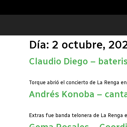
Día:
2 octubre, 20
Claudio Diego – bateri
Torque abrió el concierto de La Renga e
Andrés Konoba – cant
Extras fue banda telonera de La Renga e
Gema Rosales – Coordi