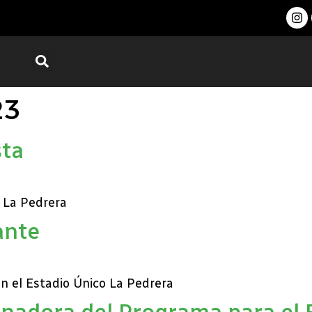
23
sta
n La Pedrera
ante
n el Estadio Único La Pedrera
nadora del Programa para el F