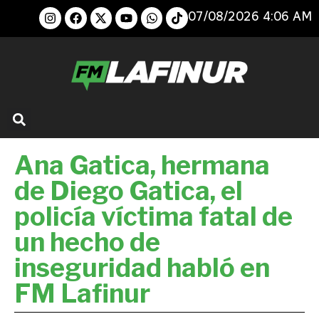
07/08/2026 4:06 AM
Ana Gatica, hermana
de Diego Gatica, el
policía víctima fatal de
un hecho de
inseguridad habló en
FM Lafinur