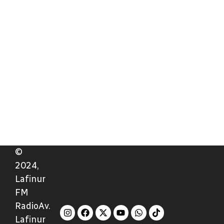
©
2024,
Lafinur
FM
RadioAv.
Lafinur