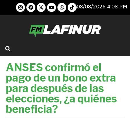
08/08/2026 4:08 PM
ANSES confirmó el
pago de un bono extra
para después de las
elecciones, ¿a quiénes
beneficia?