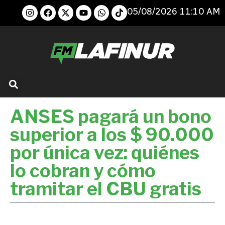
05/08/2026 11:10 AM
ANSES pagará un bono
superior a los $ 90.000
por única vez: quiénes
lo cobran y cómo
tramitar el CBU gratis