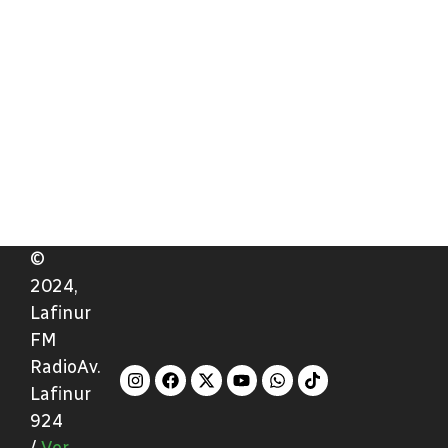
©
2024,
Lafinur
FM
RadioAv.
Lafinur
924