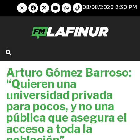
08/08/2026 2:30 PM
Arturo Gómez Barroso:
“Quieren una
universidad privada
para pocos, y no una
pública que asegura el
acceso a toda la