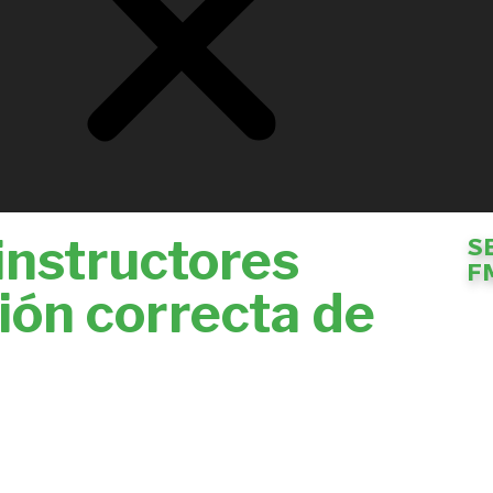
instructores
S
F
ión correcta de