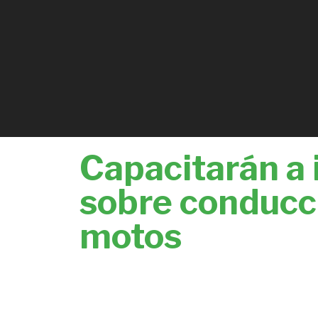
Capacitarán a 
sobre conducc
motos