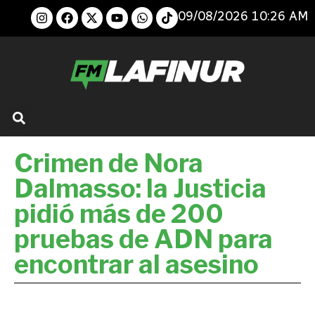
09/08/2026 10:26 AM
Crimen de Nora
Dalmasso: la Justicia
pidió más de 200
pruebas de ADN para
encontrar al asesino