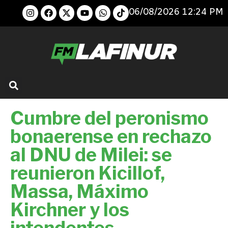
06/08/2026 12:24 PM
Cumbre del peronismo
bonaerense en rechazo
al DNU de Milei: se
reunieron Kicillof,
Massa, Máximo
Kirchner y los