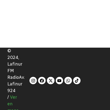
©
2024,
Lafinur
FM
RadioAv.
Lafinur
924
/
Ver
en