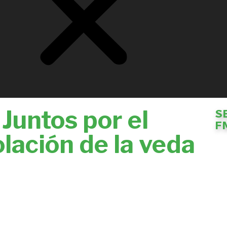
Juntos por el
S
F
lación de la veda