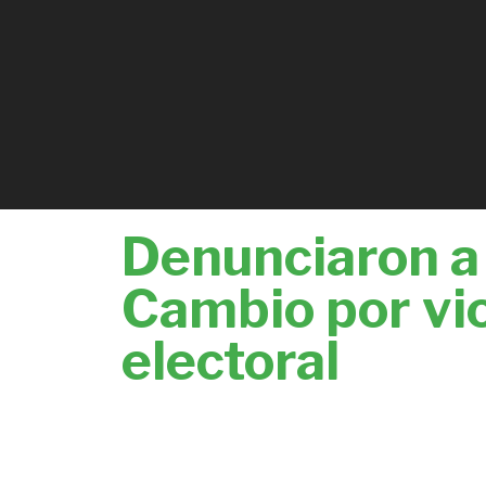
Denunciaron a 
Cambio por vio
electoral