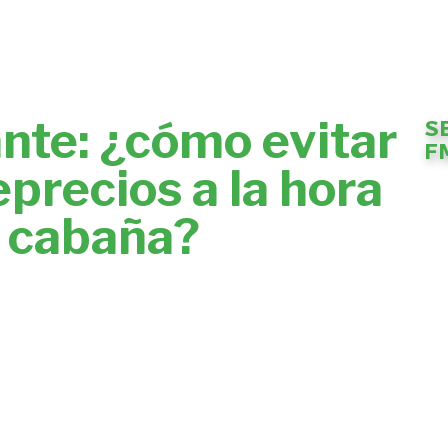
ante: ¿cómo evitar
S
F
eprecios a la hora
a cabaña?