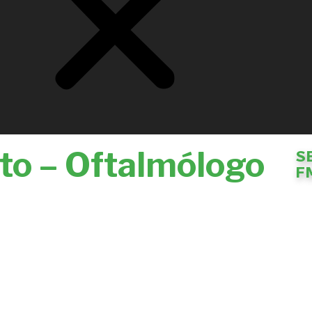
to – Oftalmólogo
S
F