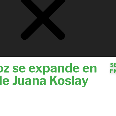
loz se expande en
S
F
de Juana Koslay