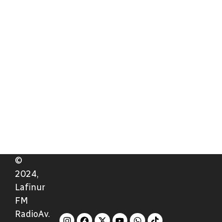
©
2024,
Lafinur
FM
RadioAv.