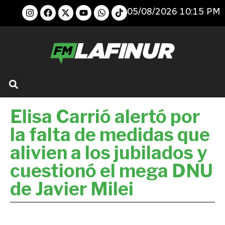
05/08/2026 10:15 PM
Elisa Carrió alertó por
la falta de medidas que
alivien a los jubilados y
cuestionó el mega DNU
de Javier Milei