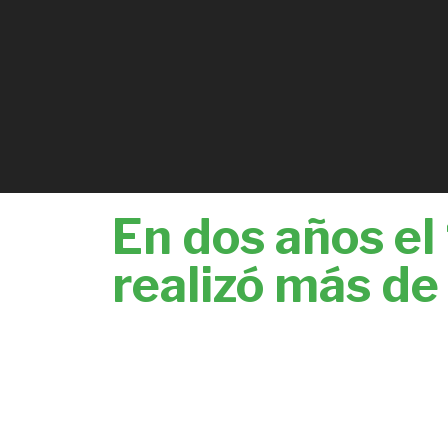
En dos años el
realizó más de