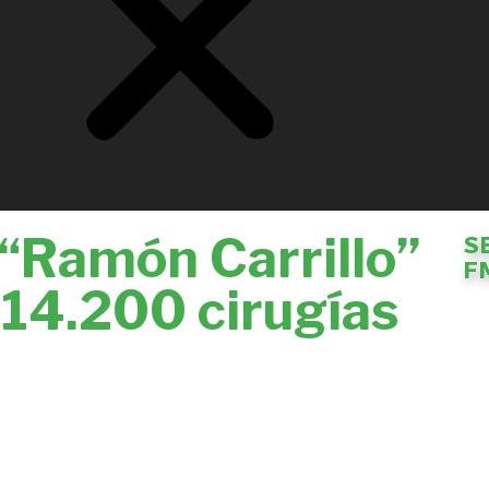
 “Ramón Carrillo”
S
F
 14.200 cirugías