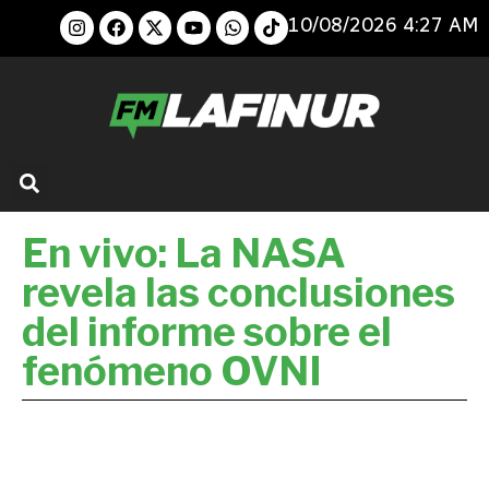
10/08/2026 4:27 AM
En vivo: La NASA
revela las conclusiones
del informe sobre el
fenómeno OVNI