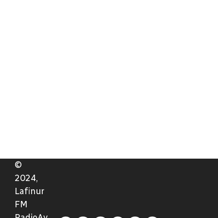
©
2024,
Lafinur
FM
RadioAv.