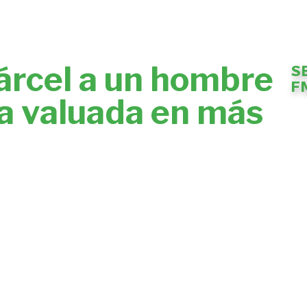
cárcel a un hombre
S
F
a valuada en más