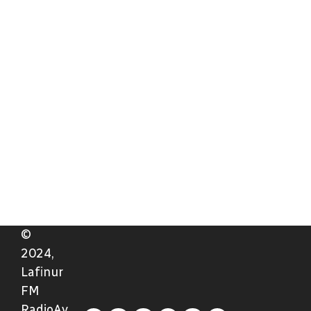
©
2024,
Lafinur
FM
RadioAv.