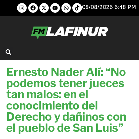
08/08/2026 6:48 PM
Ernesto Nader Alí: “No
podemos tener jueces
tan malos: en el
conocimiento del
Derecho y dañinos con
el pueblo de San Luis”