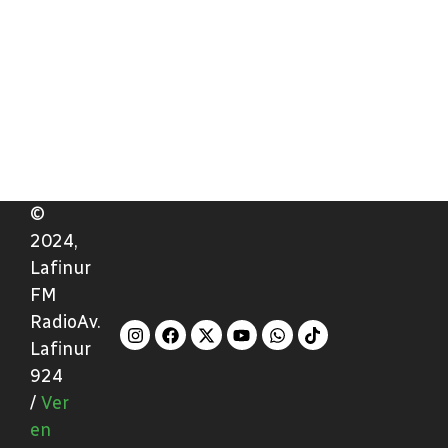
©
2024,
Lafinur
FM
RadioAv.
Lafinur
924
/
Ver
en