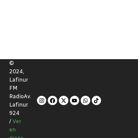
©
2024,
Lafinur
FM
RadioAv.
Lafinur
924
/
Ver
en
maps