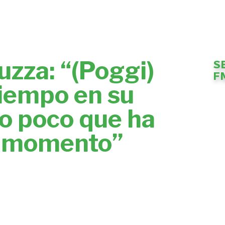
zza: “(Poggi)
S
F
iempo en su
lo poco que ha
l momento”