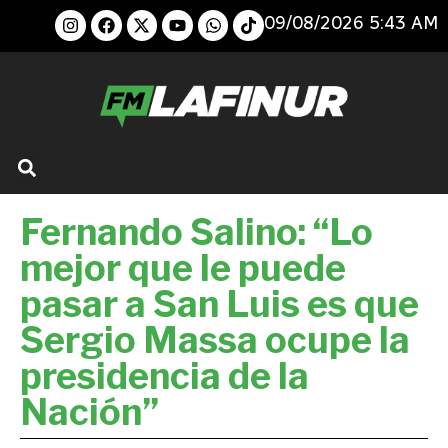
09/08/2026 5:43 AM
Fernando Salino: “Lo
mejor que le puede
pasar a San Luis es que
Sergio Massa ocupe la
presidencia de la
Nación”