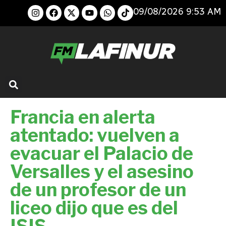
09/08/2026 9:53 AM
Francia en alerta
atentado: vuelven a
evacuar el Palacio de
Versalles y el asesino
de un profesor de un
liceo dijo que es del