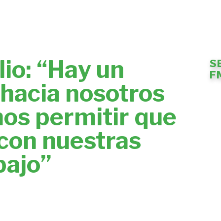
io: “Hay un
S
F
hacia nosotros
os permitir que
 con nuestras
bajo”