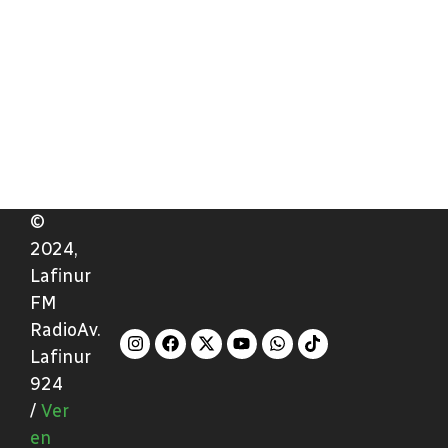
©
2024,
Lafinur
FM
RadioAv.
Lafinur
924
/
Ver
en