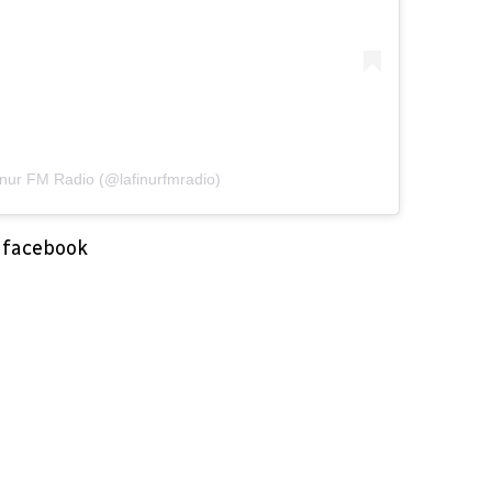
inur FM Radio (@lafinurfmradio)
e facebook