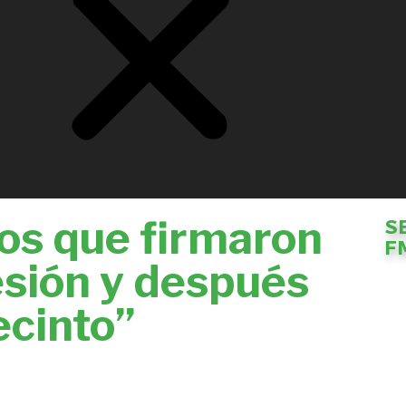
os que firmaron
S
F
esión y después
ecinto”