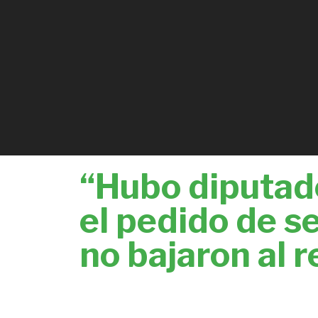
“Hubo diputad
el pedido de s
no bajaron al r