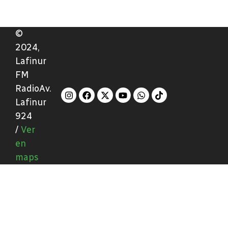
©
2024,
Lafinur
FM
RadioAv.
Lafinur
924
/
Ver
en
maps