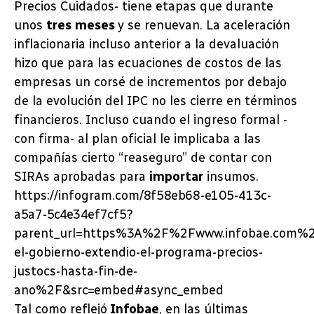
Precios Cuidados- tiene etapas que durante
unos
tres meses
y se renuevan. La aceleración
inflacionaria incluso anterior a la devaluación
hizo que para las ecuaciones de costos de las
empresas un corsé de incrementos por debajo
de la evolución del IPC no les cierre en términos
financieros. Incluso cuando el ingreso formal -
con firma- al plan oficial le implicaba a las
compañías cierto “reaseguro” de contar con
SIRAs aprobadas para
importar
insumos.
https://infogram.com/8f58eb68-e105-413c-
a5a7-5c4e34ef7cf5?
parent_url=https%3A%2F%2Fwww.infobae.com%
el-gobierno-extendio-el-programa-precios-
justocs-hasta-fin-de-
ano%2F&src=embed#async_embed
Tal como reflejó
Infobae
, en las últimas