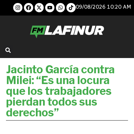
09/08/2026 10:20 AM
Jacinto García contra
Milei: “Es una locura
que los trabajadores
pierdan todos sus
derechos”