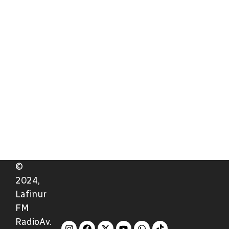
©
2024,
Lafinur
FM
RadioAv.