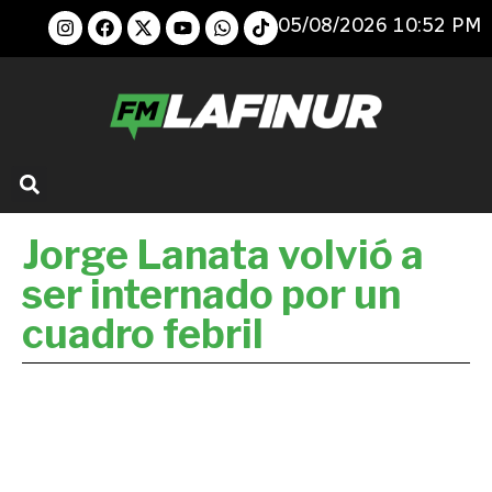
05/08/2026 10:52 PM
Jorge Lanata volvió a
ser internado por un
cuadro febril