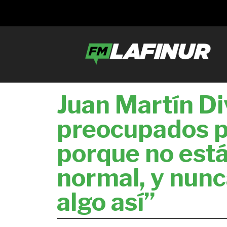
Juan Martín Di
preocupados po
porque no está
normal, y nunc
algo así”