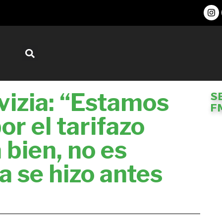
vizia: “Estamos
S
F
r el tarifazo
 bien, no es
a se hizo antes