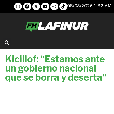
08/08/2026 1:32 AM
Kicillof: “Estamos ante
un gobierno nacional
que se borra y deserta”