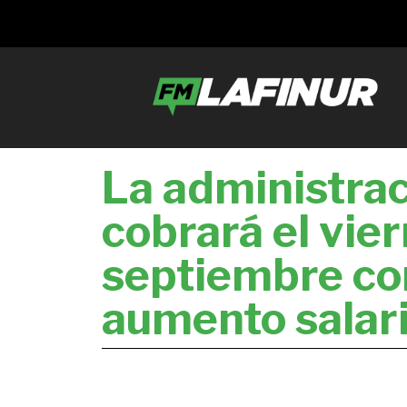
La administrac
cobrará el vie
septiembre co
aumento salari