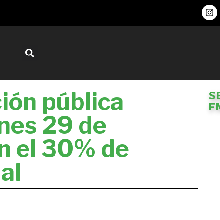
ión pública
S
F
rnes 29 de
n el 30% de
al