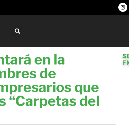
tará en la
S
F
ombres de
empresarios que
s “Carpetas del