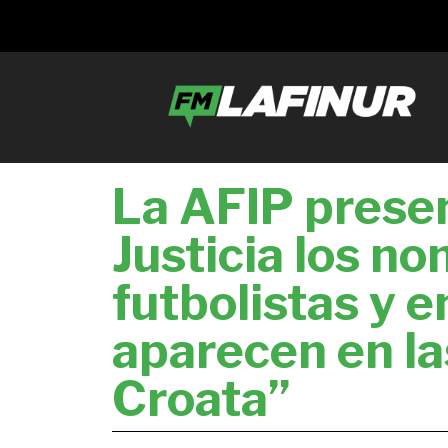
La AFIP presen
Justicia los n
futbolistas y 
aparecen en la
Croata”