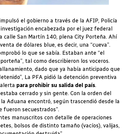
mpulsó el gobierno a través de la AFIP, Policía
 investigación encabezada por el juez federal
a calle San Martín 140, plena City Porteña. Ahí
enta de dólares blue, es decir, una “cueva”.
omprobó lo que se sabía. Estaban ante “el
porteña”, tal como describieron los voceros.
allanamiento, dado que ya había anticipado que
etenido”, La PFA pidió la detención preventiva
 alerta
para prohibir su salida del país
.
 estaba cerrado y sin gente. Con la orden del
, la Aduana encontró, según trascendió desde la
e fueron secuestrados”.
ntes manuscritos con detalle de operaciones
tes, bolsos de distinto tamaño (vacíos), valijas,
ocumentación destruida”.