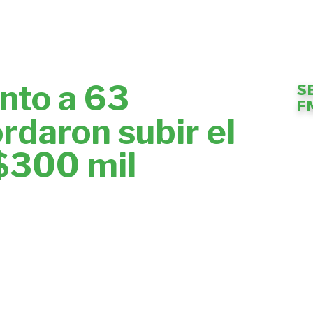
unto a 63
S
F
rdaron subir el
 $300 mil