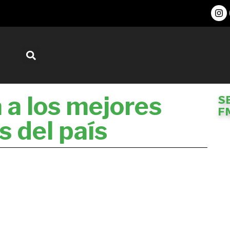
 a los mejores
S
F
 del país