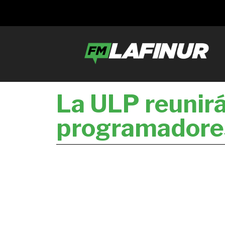
La ULP reunirá
programadores