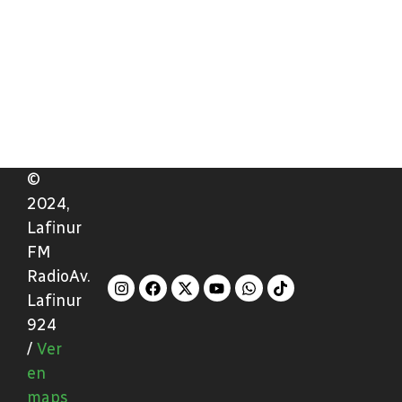
©
2024,
Lafinur
FM
RadioAv.
Lafinur
924
/
Ver
en
maps