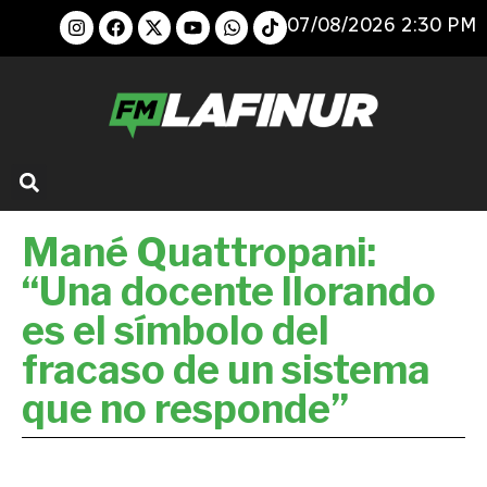
07/08/2026 2:30 PM
Mané Quattropani:
“Una docente llorando
es el símbolo del
fracaso de un sistema
que no responde”