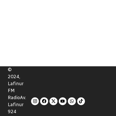
©
2024,
Lafinur
FM
RadioAv.
Lafinur
924