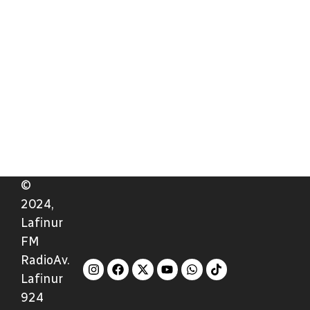
©
2024,
Lafinur
FM
RadioAv.
Lafinur
924