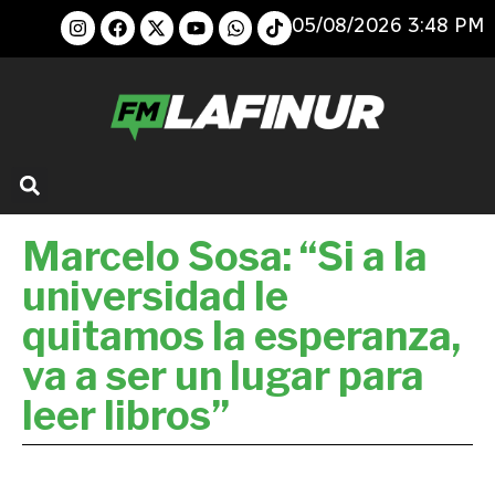
05/08/2026 3:48 PM
Marcelo Sosa: “Si a la
universidad le
quitamos la esperanza,
va a ser un lugar para
leer libros”