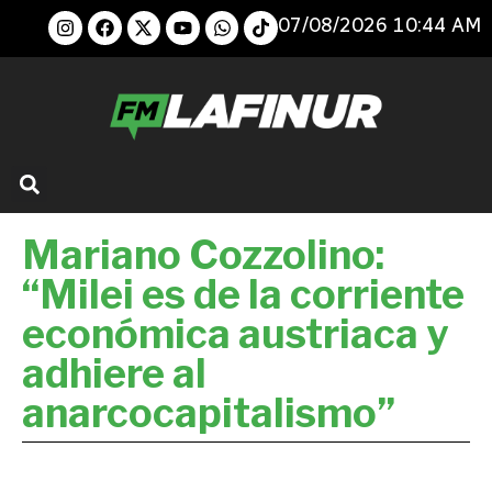
07/08/2026 10:44 AM
Mariano Cozzolino:
“Milei es de la corriente
económica austriaca y
adhiere al
anarcocapitalismo”