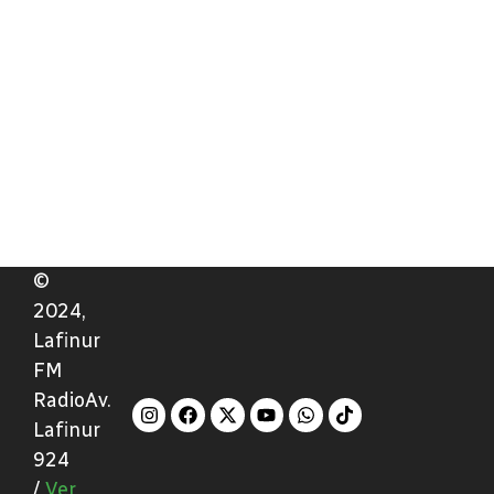
©
2024,
Lafinur
FM
RadioAv.
Lafinur
924
/
Ver