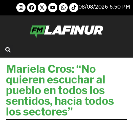
08/08/2026 6:50 PM
Mariela Cros: “No
quieren escuchar al
pueblo en todos los
sentidos, hacia todos
los sectores”