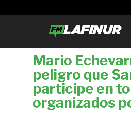
Mario Echevarr
peligro que Sa
participe en t
organizados p