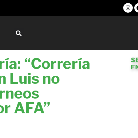
ía: “Correría
S
F
n Luis no
orneos
or AFA”