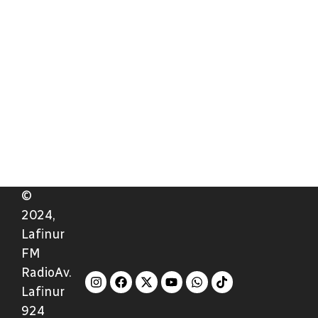
©
2024,
Lafinur
FM
RadioAv.
Lafinur
924