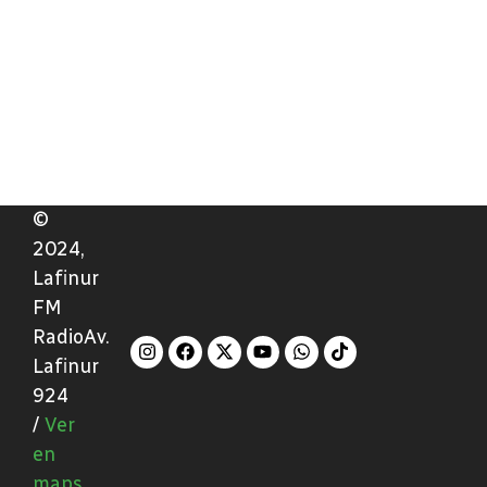
©
2024,
Lafinur
FM
RadioAv.
Lafinur
924
/
Ver
en
maps