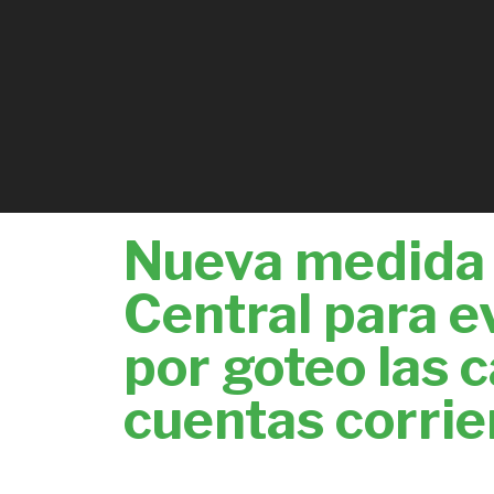
Nueva medida 
Central para e
por goteo las c
cuentas corrie