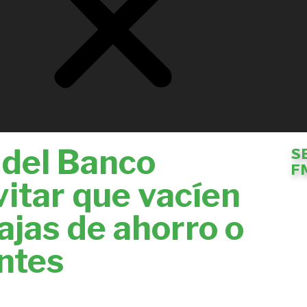
del Banco
S
F
vitar que vacíen
ajas de ahorro o
ntes