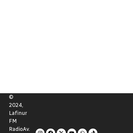
©
2024,
Lafinur
FM
RadioAv.