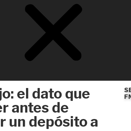
jo: el dato que
S
F
r antes de
r un depósito a