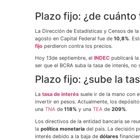
Plazo fijo: ¿de cuánto
La Dirección de Estadísticas y Censos de l
agosto en Capital Federal fue de
10,8%
. Es
fijo
perdieron contra los precios.
Hoy 13de septiembre, el
INDEC
publicará la
ser que el BCRA suba la tasa de interés, no
Plazo fijo: ¿sube la ta
La
tasa de interés
suele ir de la mano con 
invertir en pesos. Actualmente, los depósit
una
TNA
de
118%
y una
TEA
de
209%
.
Los directivos de la entidad bancaria se reu
la
política
monetaria
del país. La decisión p
interés debido a la baja de
dólares
financie