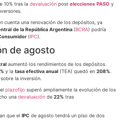
e 10% tras la
devaluación
post
elecciones
PASO
y
nversores.
en cuenta una renovación de los depósitos, ya
ntral
de la República Argentina
(
BCRA
) podría
l Consumidor
(
IPC
).
ción de agosto
ral
aumentó los rendimientos de los depósitos.
8%
y la
tasa efectiva anual
(TEA) quedó en
208%
.
sobre la inversión.
 el
plazofijo
superó ampliamente la evolución de los
echo una
devaluación
de
22%
tras
nan que el
IPC
de agosto tendrá un piso de dos