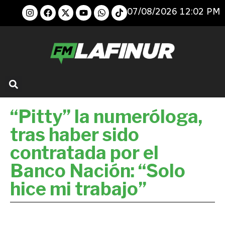
07/08/2026 12:02 PM
“Pitty” la numeróloga,
tras haber sido
contratada por el
Banco Nación: “Solo
hice mi trabajo”